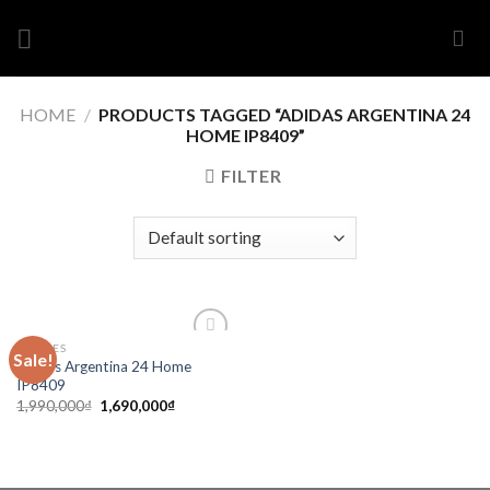
Skip
to
content
HOME
/
PRODUCTS TAGGED “ADIDAS ARGENTINA 24
HOME IP8409”
FILTER
CLOTHES
Sale!
Add to
Adidas Argentina 24 Home
wishlist
IP8409
1,990,000
₫
1,690,000
₫