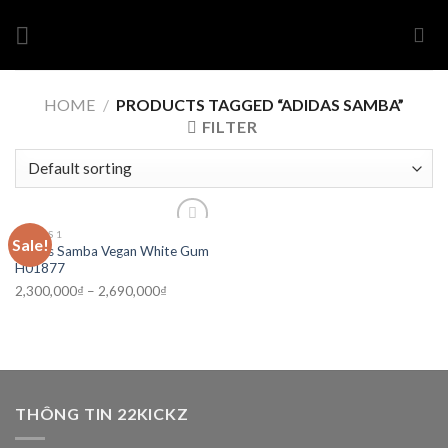
Skip
to
content
HOME
/
PRODUCTS TAGGED “ADIDAS SAMBA”
FILTER
ADIDAS 1
Sale!
Add to
adidas Samba Vegan White Gum
wishlist
H01877
2,300,000
₫
–
2,690,000
₫
THÔNG TIN 22KICKZ