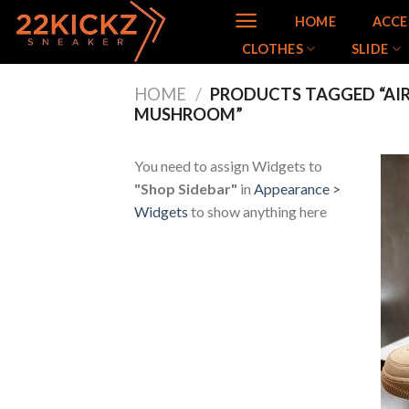
Skip
HOME
ACCE
to
CLOTHES
SLIDE
content
HOME
/
PRODUCTS TAGGED “AIR F
MUSHROOM”
You need to assign Widgets to
"Shop Sidebar"
in
Appearance >
Widgets
to show anything here