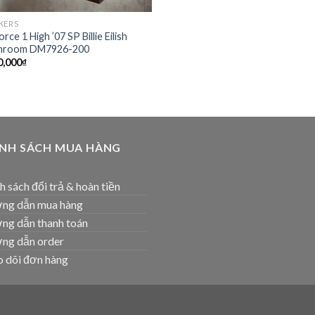
KERS
orce 1 High ’07 SP Billie Eilish
hroom DM7926-200
0,000
₫
ÍNH SÁCH MUA HÀNG
h sách đổi trả & hoàn tiền
ng dẫn mua hàng
ng dẫn thanh toán
ng dẫn order
 dõi đơn hàng
T