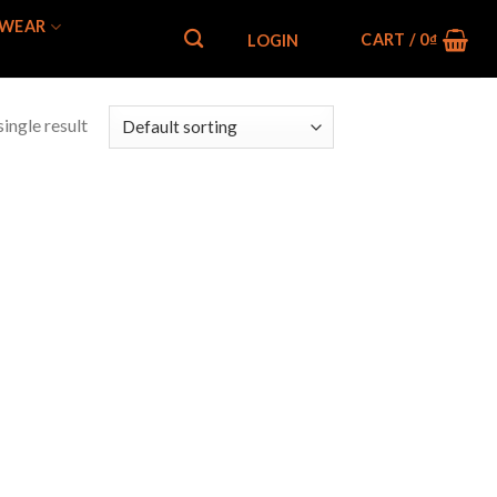
WEAR
CART /
0
₫
LOGIN
ingle result