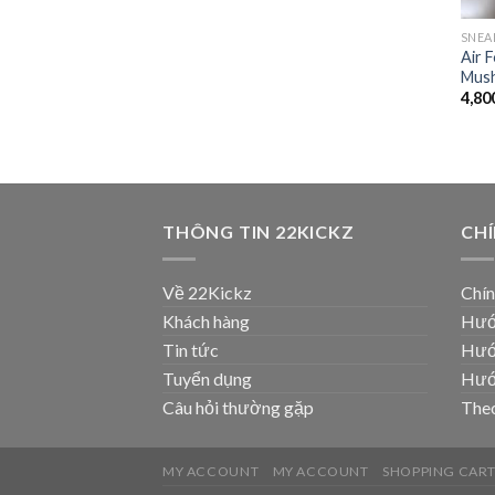
SNEA
Air F
Mus
4,80
THÔNG TIN 22KICKZ
CH
Về 22Kickz
Chín
Khách hàng
Hướ
Tin tức
Hướ
Tuyển dụng
Hướ
Câu hỏi thường gặp
Theo
MY ACCOUNT
MY ACCOUNT
SHOPPING CAR