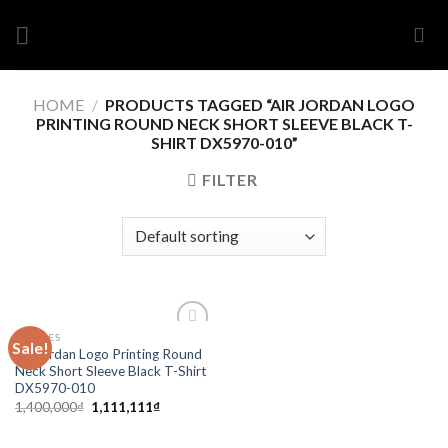
Skip
to
content
HOME
/
PRODUCTS TAGGED “AIR JORDAN LOGO
PRINTING ROUND NECK SHORT SLEEVE BLACK T-
SHIRT DX5970-010”
FILTER
CLOTHES
Sale!
Add to
Air Jordan Logo Printing Round
wishlist
Neck Short Sleeve Black T-Shirt
DX5970-010
1,400,000
₫
1,111,111
₫