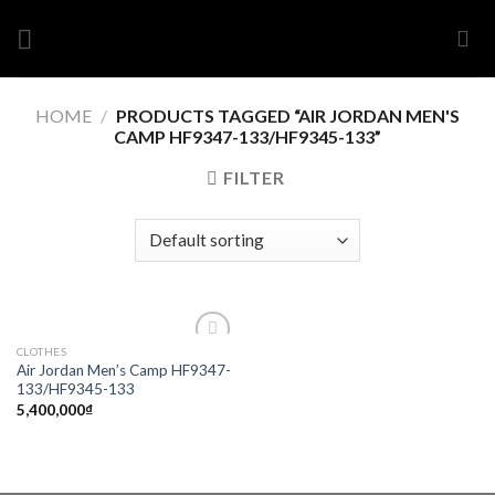
Skip
to
content
HOME
/
PRODUCTS TAGGED “AIR JORDAN MEN'S
CAMP HF9347-133/HF9345-133”
FILTER
CLOTHES
Add to
Air Jordan Men’s Camp HF9347-
wishlist
133/HF9345-133
5,400,000
₫