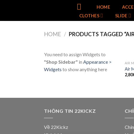
Skip
HOME
ACCE
to
CLOTHES
SLIDE
content
HOME
/
PRODUCTS TAGGED “AIR 
You need to assign Widgets to
"Shop Sidebar"
in
Appearance >
AIR 
Air 
Widgets
to show anything here
2,80
THÔNG TIN 22KICKZ
CH
Về 22Kickz
Chín