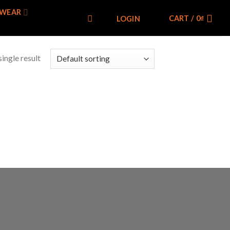
WEAR
CART /
0
₫
LOGIN
ingle result