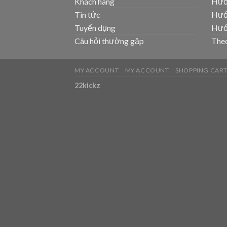
Khách hàng
Hướ
Tin tức
Hướ
Tuyển dụng
Hướ
Câu hỏi thường gặp
Theo
MY ACCOUNT
MY ACCOUNT
SHOPPING CAR
22kickz