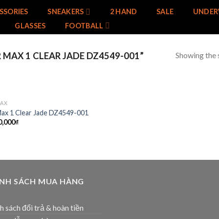
SSORIES
SNEAKERS
2 HAND
SALE
UNDER
GLASSES
FOOTBALL
Showing the s
MAX 1 CLEAR JADE DZ4549-001”
MAX
Add to
Max 1 Clear Jade DZ4549-001
wishlist
0,000
₫
ÍNH SÁCH MUA HÀNG
h sách đổi trả & hoàn tiền