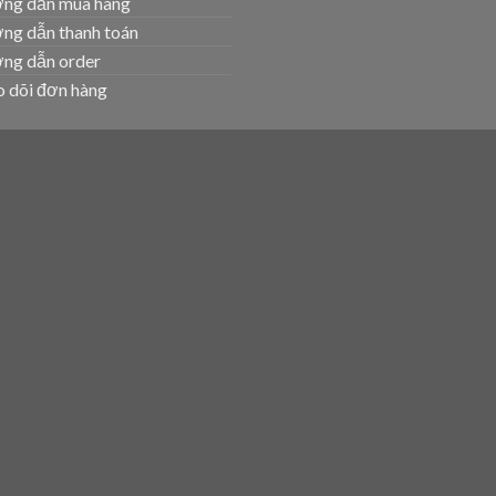
ng dẫn mua hàng
ng dẫn thanh toán
ng dẫn order
 dõi đơn hàng
T