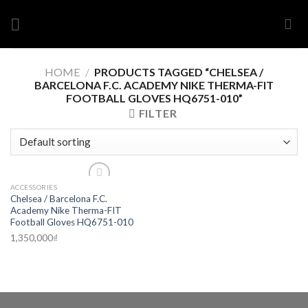
Skip
to
content
HOME
/
PRODUCTS TAGGED “CHELSEA /
BARCELONA F.C. ACADEMY NIKE THERMA-FIT
FOOTBALL GLOVES HQ6751-010”
FILTER
ACCESSORIES
Chelsea / Barcelona F.C.
Add to wishlist
Academy Nike Therma-FIT
Football Gloves HQ6751-010
1,350,000
₫