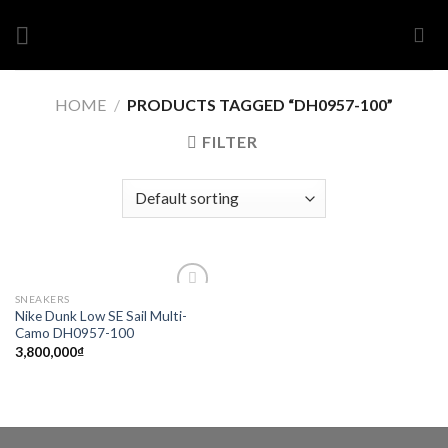
Skip
to
content
HOME
/
PRODUCTS TAGGED “DH0957-100”
FILTER
SNEAKERS
Add to
Nike Dunk Low SE Sail Multi-
wishlist
Camo DH0957-100
3,800,000
₫