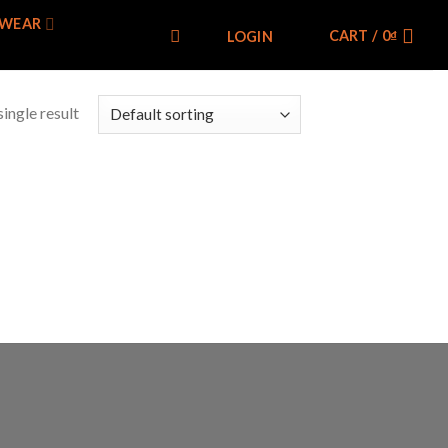
WEAR
CART /
0
₫
LOGIN
ingle result