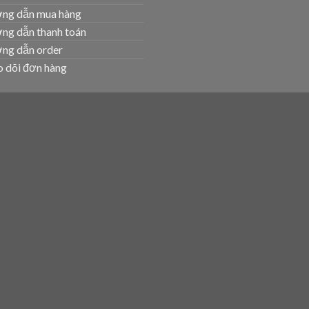
ng dẫn mua hàng
ng dẫn thanh toán
ng dẫn order
 dõi đơn hàng
T