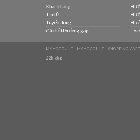
Khách hàng
Hướ
Tin tức
Hướ
Tuyển dụng
Hướ
Câu hỏi thường gặp
Theo
MY ACCOUNT
MY ACCOUNT
SHOPPING CAR
22kickz