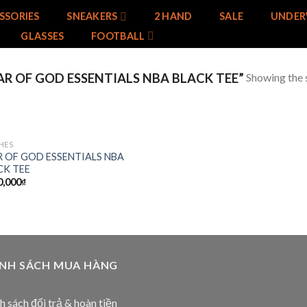
SSORIES
SNEAKERS
2 HAND
SALE
UNDER
GLASSES
FOOTBALL
Showing the s
R OF GOD ESSENTIALS NBA BLACK TEE”
HES
Add to
R OF GOD ESSENTIALS NBA
wishlist
CK TEE
0,000
₫
ÍNH SÁCH MUA HÀNG
h sách đổi trả & hoàn tiền