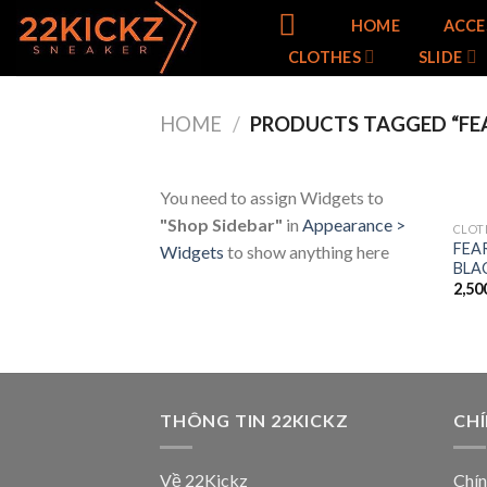
Skip
HOME
ACCE
to
CLOTHES
SLIDE
content
HOME
/
PRODUCTS TAGGED “FEA
You need to assign Widgets to
"Shop Sidebar"
in
Appearance >
CLOT
FEA
Widgets
to show anything here
BLA
2,50
THÔNG TIN 22KICKZ
CH
Về 22Kickz
Chín