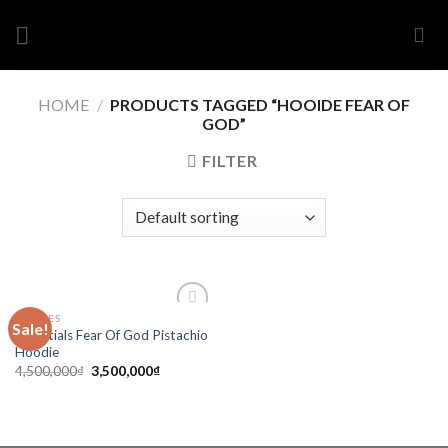
Skip
to
content
HOME
/
PRODUCTS TAGGED “HOOIDE FEAR OF
GOD”
FILTER
CLOTHES
Sale!
Add to
Essentials Fear Of God Pistachio
wishlist
Hoodie
4,500,000
₫
3,500,000
₫