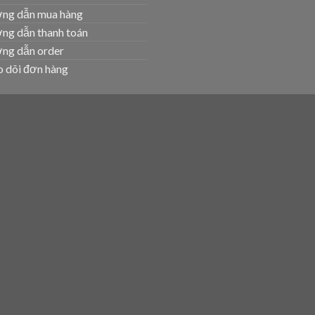
ng dẫn mua hàng
ng dẫn thanh toán
ng dẫn order
 dõi đơn hàng
T