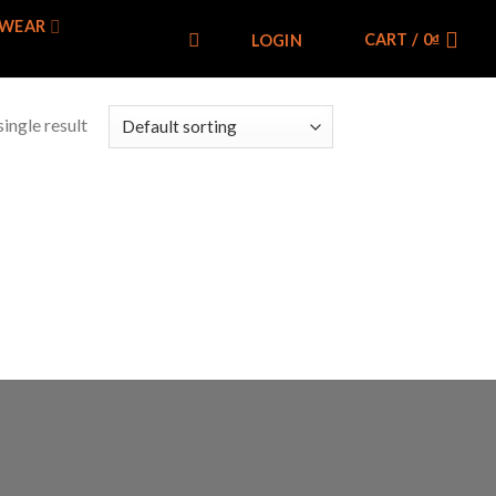
WEAR
CART /
0
₫
LOGIN
ingle result