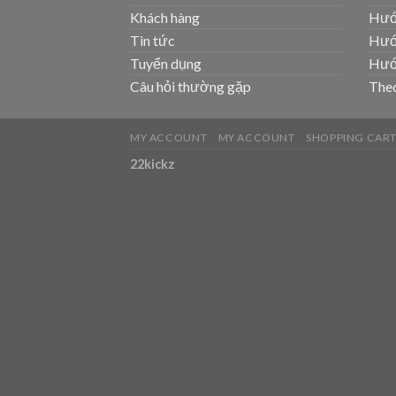
Khách hàng
Hướ
Tin tức
Hướ
Tuyển dụng
Hướ
Câu hỏi thường gặp
Theo
MY ACCOUNT
MY ACCOUNT
SHOPPING CAR
22kickz