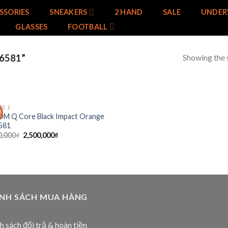
SSORIES
SNEAKERS
2 HAND
SALE
UNDER
GLASSES
FOOTBALL
Showing the s
6581”
AS 1
!
Add to
OM Q Core Black Impact Orange
wishlist
581
0,000
₫
2,500,000
₫
ÍNH SÁCH MUA HÀNG
h sách đổi trả & hoàn tiền