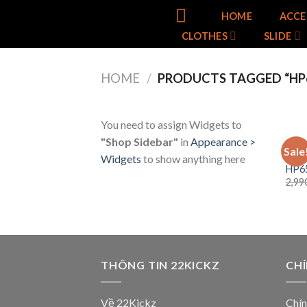
Skip
HOME
ACCE
to
CLOTHES
SLIDE
content
HOME
/
PRODUCTS TAGGED “HP
You need to assign Widgets to
"Shop Sidebar"
in
Appearance >
ADID
Sale
adiF
Widgets
to show anything here
HP6
2,99
THÔNG TIN 22KICKZ
CH
Về 22Kickz
Chín