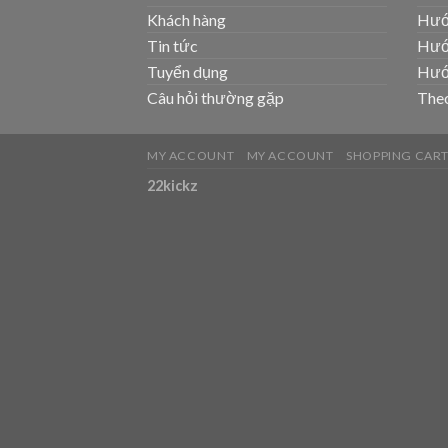
Khách hàng
Hướ
Tin tức
Hướ
Tuyển dụng
Hướ
Câu hỏi thường gặp
Theo
MY ACCOUNT
MY ACCOUNT
SHOPPING CAR
22kickz