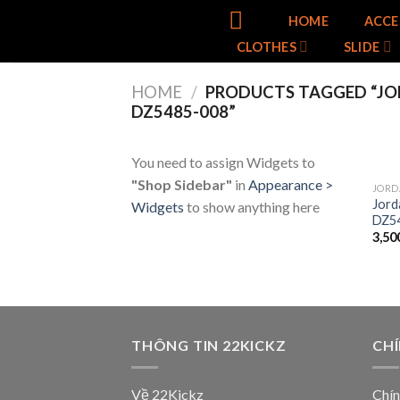
Skip
HOME
ACCE
to
CLOTHES
SLIDE
content
HOME
/
PRODUCTS TAGGED “JO
DZ5485-008”
You need to assign Widgets to
"Shop Sidebar"
in
Appearance >
JORD
Jord
Widgets
to show anything here
DZ5
3,50
THÔNG TIN 22KICKZ
CH
Về 22Kickz
Chín