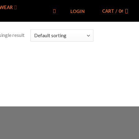
WEAR
CART /
0
₫
LOGIN
ingle result