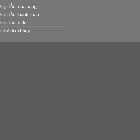
ng dẫn mua hàng
ng dẫn thanh toán
ng dẫn order
 dõi đơn hàng
T