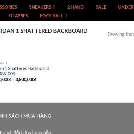
SSORIES
SNEAKERS
2 HAND
SALE
UNDER
GLASSES
FOOTBALL
RDAN 1 SHATTERED BACKBOARD
Showing the s
AN 1
Add to
an 1 Shattered Backboard
wishlist
485-008
0,000
₫
–
3,800,000
₫
ÍNH SÁCH MUA HÀNG
h sách đổi trả & hoàn tiền