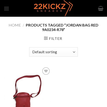
Skip
to
content
HOME
/
PRODUCTS TAGGED “JORDAN BAG RED
9A0234-R78”
FILTER
Add to
wishlist