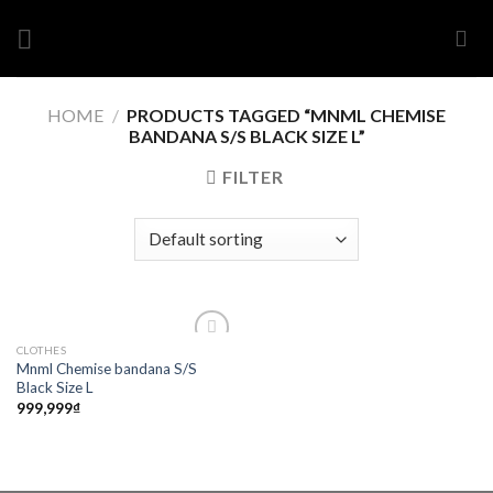
Skip
to
content
HOME
/
PRODUCTS TAGGED “MNML CHEMISE
BANDANA S/S BLACK SIZE L”
FILTER
CLOTHES
Add to
Mnml Chemise bandana S/S
wishlist
Black Size L
999,999
₫