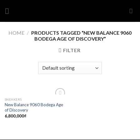
Skip
to
content
HOME
/
PRODUCTS TAGGED “NEW BALANCE 9060
BODEGA AGE OF DISCOVERY”
FILTER
SNEAKERS
Add to
New Balance 9060 Bodega Age
wishlist
of Discovery
6,800,000
₫