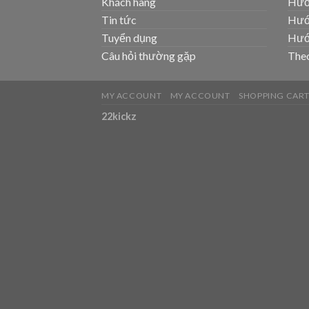
Khách hàng
Hướ
Tin tức
Hướ
Tuyển dụng
Hướ
Câu hỏi thường gặp
Theo
MY ACCOUNT
MY ACCOUNT
SHOPPING CAR
22kickz