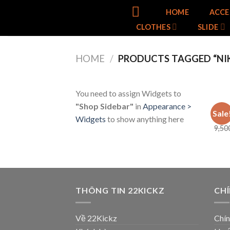
Skip
HOME
ACCE
to
CLOTHES
SLIDE
content
HOME
/
PRODUCTS TAGGED “NIK
You need to assign Widgets to
"Shop Sidebar"
in
Appearance >
2 HA
Sale
Nike
Widgets
to show anything here
9,50
THÔNG TIN 22KICKZ
CH
Về 22Kickz
Chín