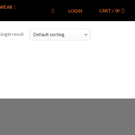
WEAR
CART /
0
₫
LOGIN
ingle result