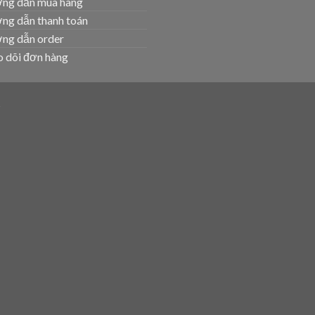
ng dẫn mua hàng
ng dẫn thanh toán
ng dẫn order
 dõi đơn hàng
T