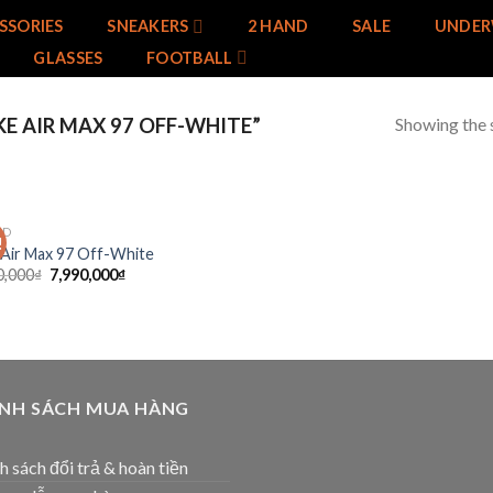
SSORIES
SNEAKERS
2 HAND
SALE
UNDER
GLASSES
FOOTBALL
Showing the s
E AIR MAX 97 OFF-WHITE”
ND
!
Add to
 Air Max 97 Off-White
wishlist
0,000
₫
7,990,000
₫
ÍNH SÁCH MUA HÀNG
h sách đổi trả & hoàn tiền