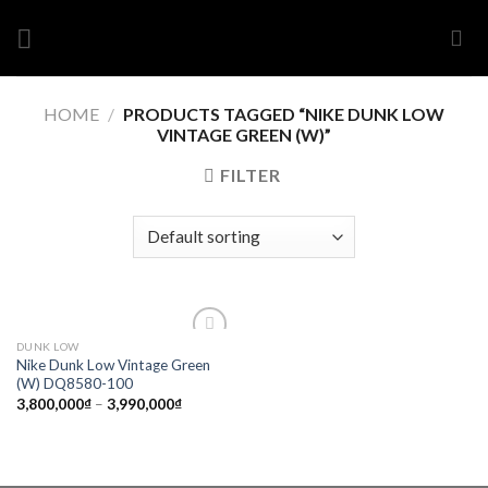
Skip
to
content
HOME
/
PRODUCTS TAGGED “NIKE DUNK LOW
VINTAGE GREEN (W)”
FILTER
DUNK LOW
Add to
Nike Dunk Low Vintage Green
wishlist
(W) DQ8580-100
3,800,000
₫
–
3,990,000
₫