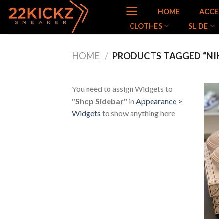
Skip
HOME
ACCE
to
CLOTHES
SLIDE
content
HOME
/
PRODUCTS TAGGED “NI
You need to assign Widgets to
"Shop Sidebar"
in
Appearance >
Widgets
to show anything here