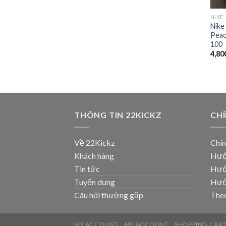
NIKE
Nike
Peac
100
4,80
THÔNG TIN 22KICKZ
CH
Về 22Kickz
Chín
Khách hàng
Hướ
Tin tức
Hướ
Tuyển dụng
Hướ
Câu hỏi thường gặp
Theo
MY ACCOUNT
MY ACCOUNT
SHOPPING CAR