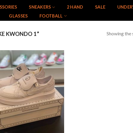
SSORIES
SNEAKERS
2 HAND
SALE
UNDER
GLASSES
FOOTBALL
Showing the s
KE KWONDO 1”
Add to
wishlist