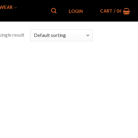
WEAR
CART /
0
₫
LOGIN
ingle result