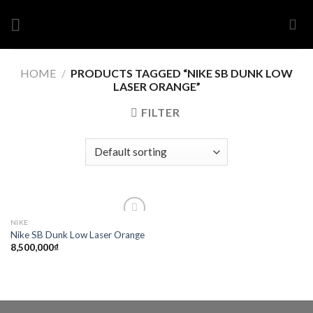
Skip
to
content
HOME
/
PRODUCTS TAGGED “NIKE SB DUNK LOW
LASER ORANGE”
FILTER
NIKE
Add to
Nike SB Dunk Low Laser Orange
wishlist
8,500,000
₫