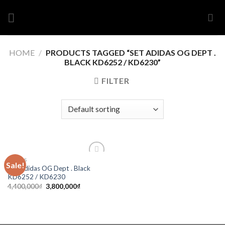
Skip
to
content
HOME
/
PRODUCTS TAGGED “SET ADIDAS OG DEPT .
BLACK KD6252 / KD6230”
FILTER
ADIDAS
Sale!
Add to
Set Adidas OG Dept . Black
wishlist
KD6252 / KD6230
4,400,000
₫
3,800,000
₫