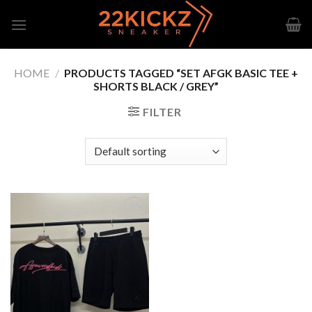
Skip
to
content
HOME
/
PRODUCTS TAGGED “SET AFGK BASIC TEE +
SHORTS BLACK / GREY”
FILTER
Add to
wishlist