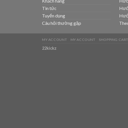
Khách hàng
Hướ
Tin tức
Hướ
Tuyển dụng
Hướ
Câu hỏi thường gặp
Theo
MY ACCOUNT
MY ACCOUNT
SHOPPING CAR
22kickz