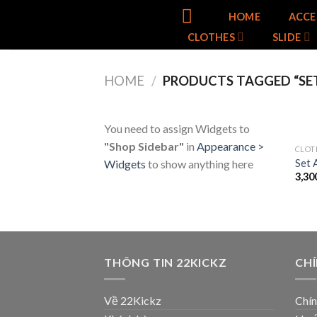
Skip
HOME
ACCE
to
CLOTHES
SLIDE
content
HOME
/
PRODUCTS TAGGED “SE
You need to assign Widgets to
"Shop Sidebar"
in
Appearance >
CLOT
Set 
Widgets
to show anything here
3,30
THÔNG TIN 22KICKZ
CH
Về 22Kickz
Chín