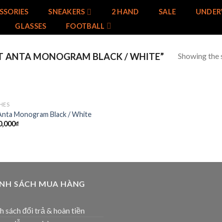
SSORIES
SNEAKERS
2 HAND
SALE
UNDER
GLASSES
FOOTBALL
Showing the s
T ANTA MONOGRAM BLACK / WHITE”
HES
Add to
Anta Monogram Black / White
wishlist
0,000
₫
ÍNH SÁCH MUA HÀNG
h sách đổi trả & hoàn tiền