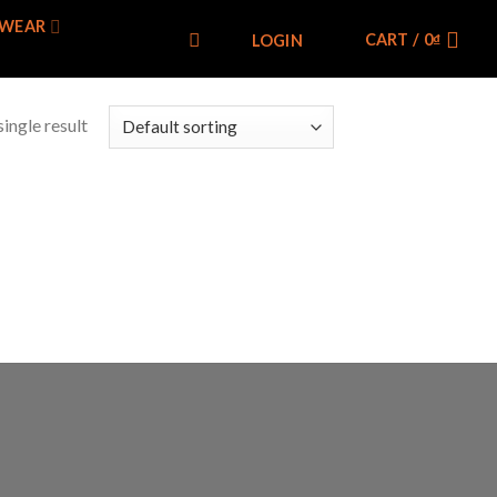
WEAR
CART /
0
₫
LOGIN
ingle result