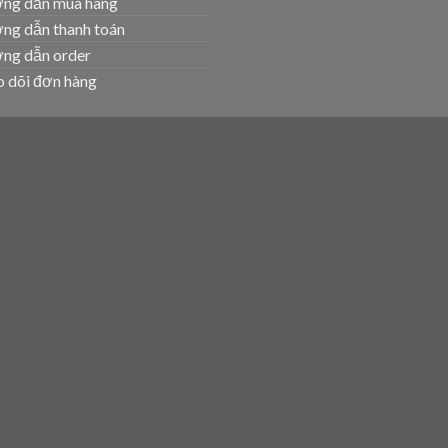
ng dẫn mua hàng
ng dẫn thanh toán
ng dẫn order
 dõi đơn hàng
T