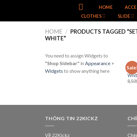
Skip
HOME
ACCE
to
CLOTHES
SLIDE
content
HOME
/
PRODUCTS TAGGED “SET
WHITE”
You need to assign Widgets to
"Shop Sidebar"
in
Appearance >
CLOT
Sale
Set 
Widgets
to show anything here
Whi
8,50
THÔNG TIN 22KICKZ
CH
Về 22Kickz
Chín