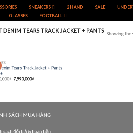
SSORIES
SNEAKERS
2 HAND
SALE
UNDER
GLASSES
FOOTBALL
 DENIM TEARS TRACK JACKET + PANTS
Showing the s
HES
!
Add to
Denim Tears Track Jacket + Pants
wishlist
te
0,000
₫
7,990,000
₫
ÍNH SÁCH MUA HÀNG
h sách đổi trả & hoàn tiền