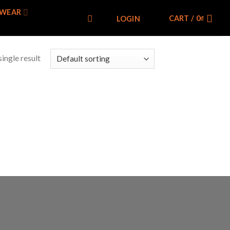
WEAR
CART /
0
₫
LOGIN
ingle result