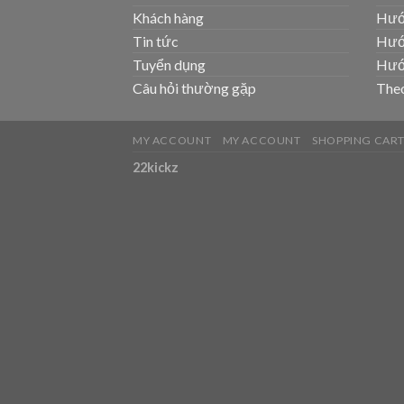
Khách hàng
Hướ
Tin tức
Hướ
Tuyển dụng
Hướ
Câu hỏi thường gặp
Theo
MY ACCOUNT
MY ACCOUNT
SHOPPING CAR
22kickz