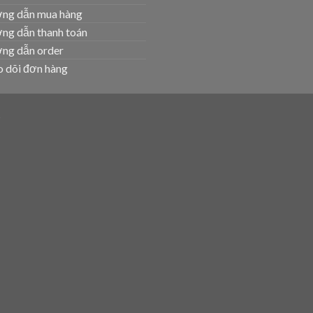
ng dẫn mua hàng
ng dẫn thanh toán
ng dẫn order
 dõi đơn hàng
T