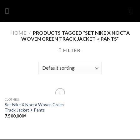
Skip
to
content
HOME
/
PRODUCTS TAGGED “SET NIKE X NOCTA
WOVEN GREEN TRACK JACKET + PANTS”
FILTER
CLOTHES
Add to
Set Nike X Nocta Woven Green
wishlist
Track Jacket + Pants
7,500,000
₫