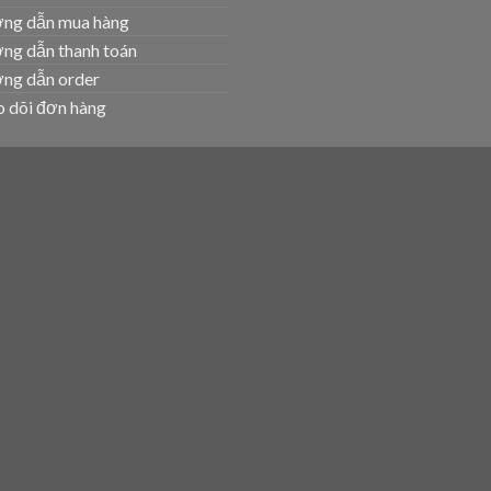
ng dẫn mua hàng
ng dẫn thanh toán
ng dẫn order
 dõi đơn hàng
T