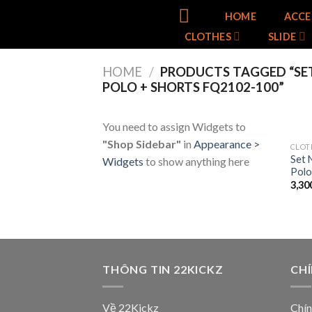
Skip
HOME
ACCE
to
CLOTHES
SLIDE
content
HOME
/
PRODUCTS TAGGED “SET
POLO + SHORTS FQ2102-100”
You need to assign Widgets to
"Shop Sidebar"
in
Appearance >
CLOT
Set 
Widgets
to show anything here
Polo
3,30
THÔNG TIN 22KICKZ
CH
Về 22Kickz
Chín