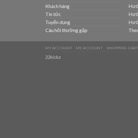
Khách hàng
Hướ
Tin tức
Hướ
Tuyển dụng
Hướ
Câu hỏi thường gặp
Theo
MY ACCOUNT
MY ACCOUNT
SHOPPING CAR
22kickz