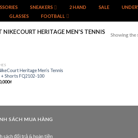
SSORIES
SNEAKERS
2 HAND
SALE
UNDER
GLASSES
FOOTBALL
 NIKECOURT HERITAGE MEN'S TENNIS
Showing the s
HES
Add to
NikeCourt Heritage Men’s Tennis
wishlist
 + Shorts FQ2102-100
0,000
₫
ÍNH SÁCH MUA HÀNG
h sách đổi trả & hoàn tiền