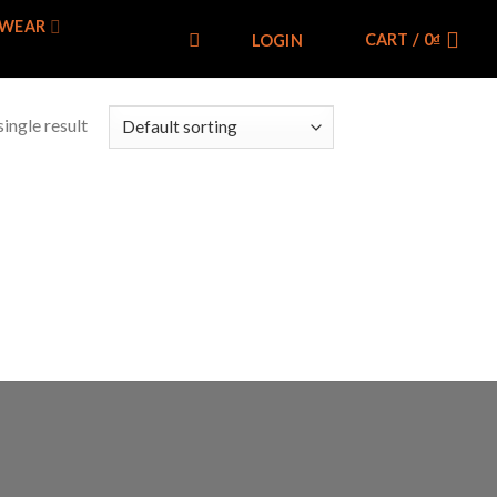
WEAR
CART /
0
₫
LOGIN
ingle result