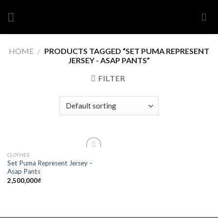
Skip
to
content
HOME
/
PRODUCTS TAGGED “SET PUMA REPRESENT
JERSEY - ASAP PANTS”
FILTER
CLOTHES
Add to
Set Puma Represent Jersey –
wishlist
Asap Pants
2,500,000
₫