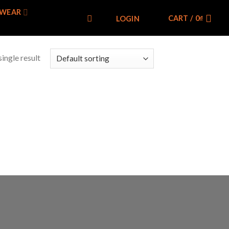
WEAR
CART /
0
₫
LOGIN
ingle result