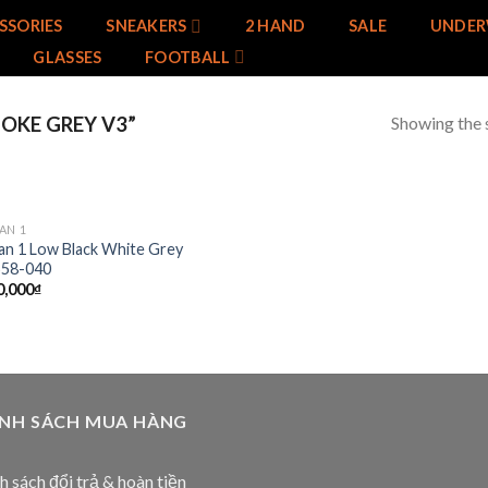
SSORIES
SNEAKERS
2 HAND
SALE
UNDER
GLASSES
FOOTBALL
Showing the s
OKE GREY V3”
AN 1
Add to
an 1 Low Black White Grey
wishlist
58-040
0,000
₫
ÍNH SÁCH MUA HÀNG
h sách đổi trả & hoàn tiền