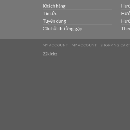
Khách hàng
Hướ
Tin tức
Hướ
Tuyển dụng
Hướ
Câu hỏi thường gặp
Theo
MY ACCOUNT
MY ACCOUNT
SHOPPING CAR
22kickz