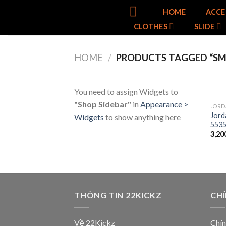
Skip
HOME
ACCE
to
CLOTHES
SLIDE
content
HOME
/
PRODUCTS TAGGED “SM
You need to assign Widgets to
"Shop Sidebar"
in
Appearance >
JORD
Jord
Widgets
to show anything here
5535
3,20
THÔNG TIN 22KICKZ
CH
Về 22Kickz
Chín