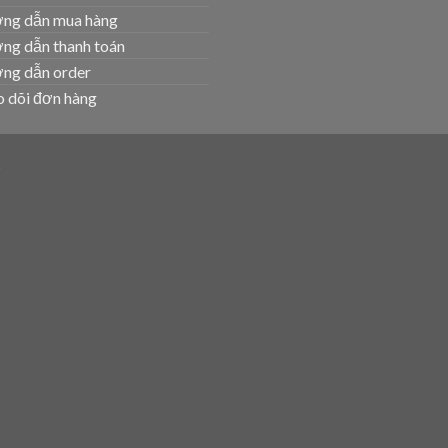
ng dẫn mua hàng
ng dẫn thanh toán
ng dẫn order
 dõi đơn hàng
T