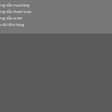
ng dẫn mua hàng
ng dẫn thanh toán
ng dẫn order
 dõi đơn hàng
T