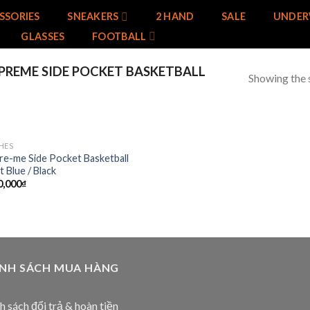
SSORIES
SNEAKERS
2 HAND
SALE
UNDER
GLASSES
FOOTBALL
REME SIDE POCKET BASKETBALL
Showing the s
HES
Add to
re-me Side Pocket Basketball
wishlist
 Blue / Black
0,000
₫
ÍNH SÁCH MUA HÀNG
h sách đổi trả & hoàn tiền