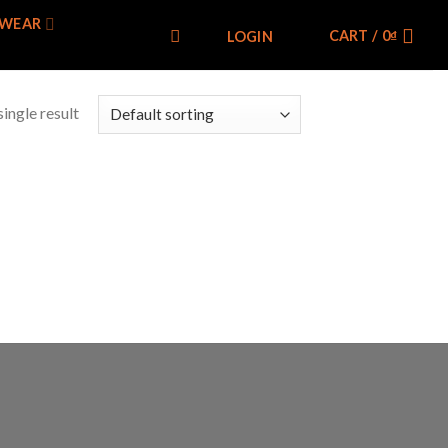
WEAR
CART /
0
₫
LOGIN
ingle result