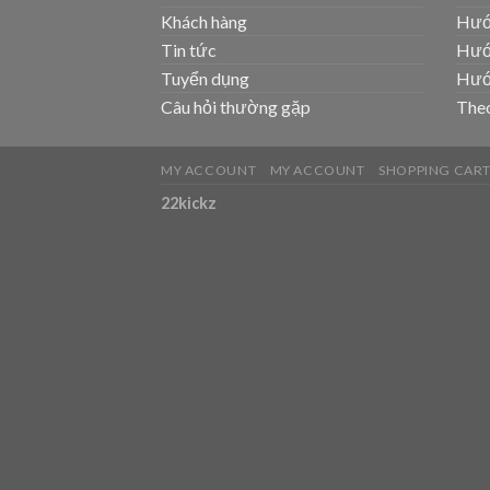
Khách hàng
Hướ
Tin tức
Hướ
Tuyển dụng
Hướ
Câu hỏi thường gặp
Theo
MY ACCOUNT
MY ACCOUNT
SHOPPING CAR
22kickz