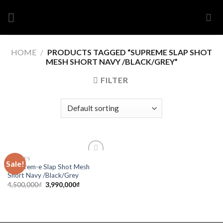
Skip
to
content
HOME
/
PRODUCTS TAGGED “SUPREME SLAP SHOT
MESH SHORT NAVY /BLACK/GREY”
FILTER
CLOTHES
Sale!
Add to
Su-p-rem-e Slap Shot Mesh
wishlist
Short Navy /Black/Grey
4,500,000
₫
3,990,000
₫