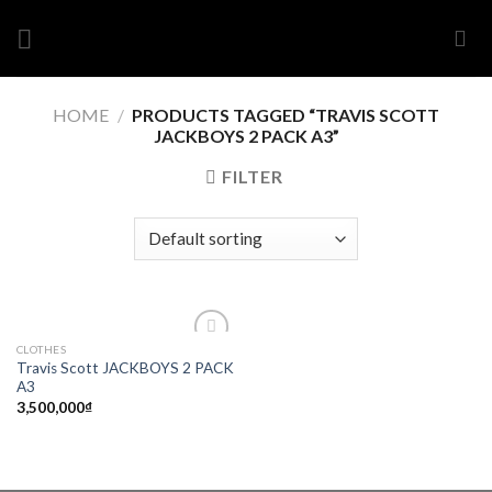
Skip
to
content
HOME
/
PRODUCTS TAGGED “TRAVIS SCOTT
JACKBOYS 2 PACK A3”
FILTER
CLOTHES
Add to
Travis Scott JACKBOYS 2 PACK
wishlist
A3
3,500,000
₫