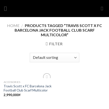
Skip
to
content
HOME
/
PRODUCTS TAGGED “TRAVIS SCOTT X FC
BARCELONA JACK FOOTBALL CLUB SCARF
MULTICOLOR”
FILTER
ACCESSORIES
Add to
Travis Scott x FC Barcelona Jack
wishlist
Football Club Scarf Multicolor
2,990,000
₫