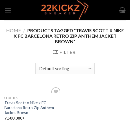
Skip
to
content
HOME
/
PRODUCTS TAGGED “TRAVIS SCOTT X NIKE
X FC BARCELONA RETRO ZIP ANTHEM JACKET
BROWN”
FILTER
CLOTHES
Add to
Travis Scott x Nike x FC
wishlist
Barcelona Retro Zip Anthem
Jacket Brown
7,500,000
₫