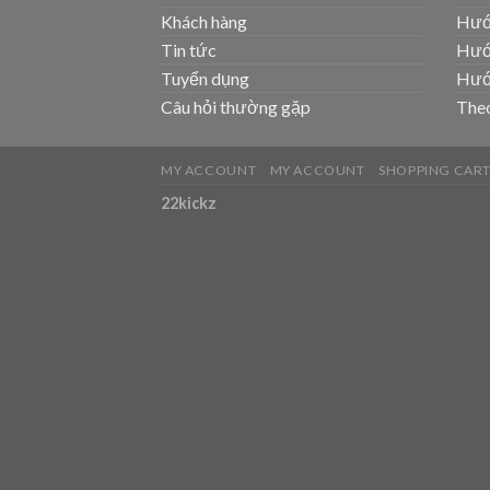
Khách hàng
Hướ
Tin tức
Hướ
Tuyển dụng
Hướ
Câu hỏi thường gặp
Theo
MY ACCOUNT
MY ACCOUNT
SHOPPING CAR
22kickz