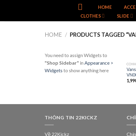
Skip
HOME
ACCE
to
CLOTHES
SLIDE
content
HOME
/
PRODUCTS TAGGED “VA
You need to assign Widgets to
"Shop Sidebar"
in
Appearance >
CONV
Vans
Widgets
to show anything here
VN0
1,99
THÔNG TIN 22KICKZ
CH
Về 22Kickz
Chín