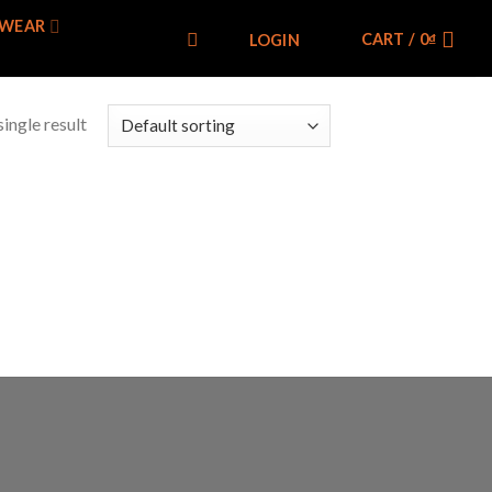
WEAR
CART /
0
₫
LOGIN
ingle result