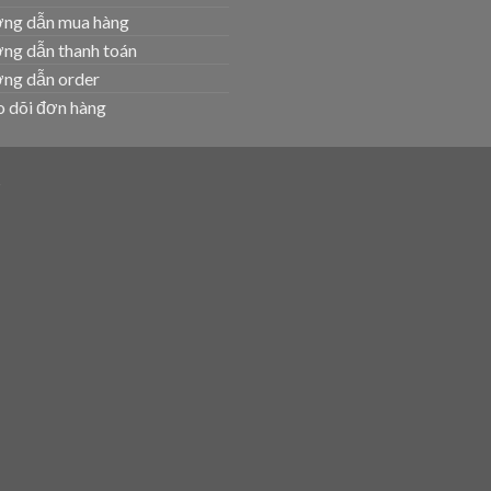
ng dẫn mua hàng
ng dẫn thanh toán
ng dẫn order
 dõi đơn hàng
T