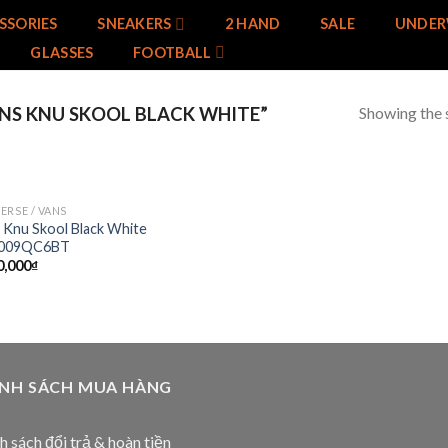
SSORIES
SNEAKERS
2 HAND
SALE
UNDER
GLASSES
FOOTBALL
Showing the s
NS KNU SKOOL BLACK WHITE”
ERSE / VANS
Add to
 Knu Skool Black White
wishlist
009QC6BT
0,000
₫
ÍNH SÁCH MUA HÀNG
h sách đổi trả & hoàn tiền