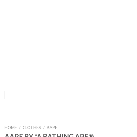
HOME
/
CLOTHES
/
BAPE
AAPE BY *A BATHING APE®