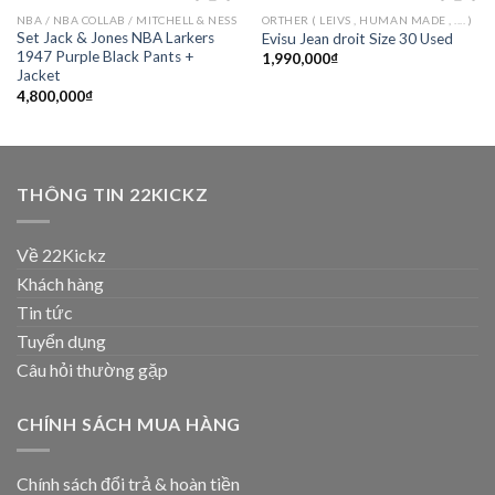
NBA / NBA COLLAB / MITCHELL & NESS
ORTHER ( LEIVS , HUMAN MADE , .... )
Add to
Add to
Set Jack & Jones NBA Larkers
Evisu Jean droit Size 30 Used
wishlist
wishlist
1947 Purple Black Pants +
1,990,000
₫
Jacket
4,800,000
₫
THÔNG TIN 22KICKZ
Về 22Kickz
Khách hàng
Tin tức
Tuyển dụng
Câu hỏi thường gặp
CHÍNH SÁCH MUA HÀNG
Chính sách đổi trả & hoàn tiền