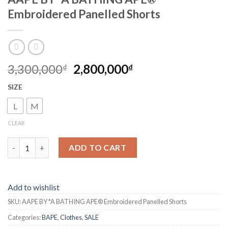
Embroidered Panelled Shorts
3,300,000
2,800,000
₫
₫
SIZE
L
M
CLEAR
AAPE BY *A BATHING APE® Embroidered Panelled Shorts quant
ADD TO CART
Add to wishlist
SKU:
AAPE BY *A BATHING APE® Embroidered Panelled Shorts
Categories:
BAPE
,
Clothes
,
SALE