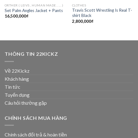
ORTHER ( LEIVS , HUMAN MADE , .... )
CLOTHES
Travis Scott Wrestling Is Real T-
Set Palm Angles Jacket + Pants
shirt Black
16,500,000
₫
2,800,000
₫
THÔNG TIN 22KICKZ
Về 22Kickz
Khách hàng
Tin tức
Tuyển dụng
Câu hỏi thường gặp
CHÍNH SÁCH MUA HÀNG
Chính sách đổi trả & hoàn tiền