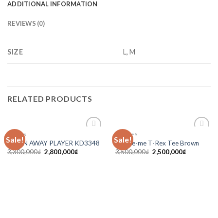
ADDITIONAL INFORMATION
REVIEWS (0)
SIZE
L, M
RELATED PRODUCTS
ADIDAS
CLOTHES
Sale!
Sale!
Add to
Add to
JAPAN AWAY PLAYER KD3348
Sup-re-me T-Rex Tee Brown
wishlist
wishlist
3,300,000
₫
2,800,000
₫
3,500,000
₫
2,500,000
₫