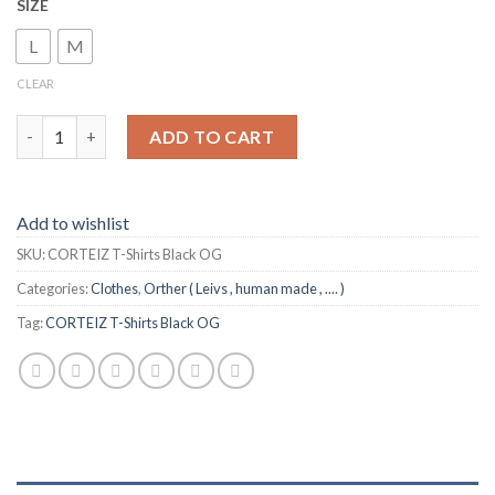
SIZE
L
M
CLEAR
CORTEIZ T-Shirts Black OG quantity
ADD TO CART
Add to wishlist
SKU:
CORTEIZ T-Shirts Black OG
Categories:
Clothes
,
Orther ( Leivs , human made , .... )
Tag:
CORTEIZ T-Shirts Black OG