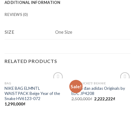
ADDITIONAL INFORMATION
REVIEWS (0)
SIZE
One Size
RELATED PRODUCTS
BAG
CAP/ BUCKET/ BEANIE
Sale!
Add to
Add to
NIKE BAG ELMNTL
Mũ xô đan adidas Originals by
wishlist
wishlist
WAISTPACK Beige Year of the
EDC JP4208
Snake HV6123-072
2,500,000
₫
2,222,222
₫
1,290,000
₫