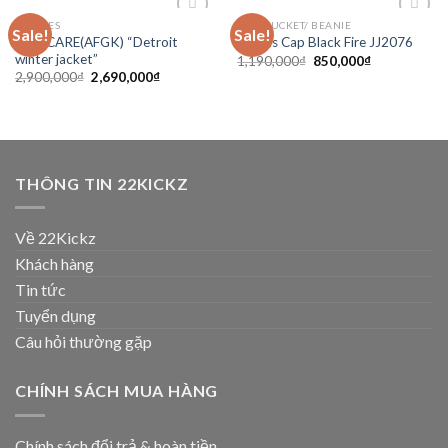
CLOTHES
CAP/ BUCKET/ BEANIE
Sale!
Sale!
Add to
Add to
DONCARE(AFGK) “Detroit
Adidas Cap Black Fire JJ2076
wishlist
wishlist
winter jacket”
1,190,000
₫
850,000
₫
2,900,000
₫
2,690,000
₫
THÔNG TIN 22KICKZ
Về 22Kickz
Khách hàng
Tin tức
Tuyển dụng
Câu hỏi thường gặp
CHÍNH SÁCH MUA HÀNG
Chính sách đổi trả & hoàn tiền