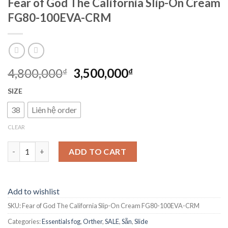
Fear of God The California Slip-On Cream
FG80-100EVA-CRM
4,800,000
3,500,000
₫
₫
SIZE
38
Liên hệ order
CLEAR
Fear of God The California Slip-On Cream FG80-100EVA-CRM q
ADD TO CART
Add to wishlist
SKU:
Fear of God The California Slip-On Cream FG80-100EVA-CRM
Categories:
Essentials fog
,
Orther
,
SALE
,
Sẵn
,
Slide