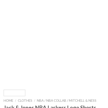
HOME
/
CLOTHES
/
NBA / NBA COLLAB / MITCHELL & NESS
Jack & Jones NBA Larkers Logo Shorts