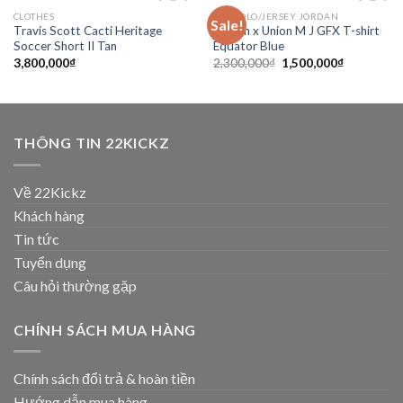
CLOTHES
TEE/POLO/JERSEY JORDAN
Sale!
Add to
Add to
Travis Scott Cacti Heritage
Jordan x Union M J GFX T-shirt
wishlist
wishlist
Soccer Short II Tan
Equator Blue
3,800,000
₫
2,300,000
₫
1,500,000
₫
THÔNG TIN 22KICKZ
Về 22Kickz
Khách hàng
Tin tức
Tuyển dụng
Câu hỏi thường gặp
CHÍNH SÁCH MUA HÀNG
Chính sách đổi trả & hoàn tiền
Hướng dẫn mua hàng