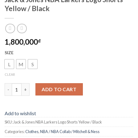
Yellow / Black
1,800,000
₫
SIZE
L
M
S
CLEAR
Jack & Jones NBA Larkers Logo Shorts Yellow / Black quantity
ADD TO CART
Add to wishlist
SKU:
Jack & Jones NBA Larkers Logo Shorts Yellow / Black
Categories:
Clothes
,
NBA / NBA Collab / Mitchell & Ness