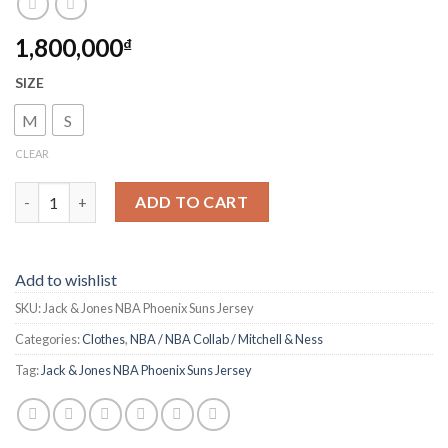
1,800,000
₫
SIZE
M
S
CLEAR
Jack & Jones NBA Phoenix Suns Jersey quantity
ADD TO CART
Add to wishlist
SKU:
Jack & Jones NBA Phoenix Suns Jersey
Categories:
Clothes
,
NBA / NBA Collab / Mitchell & Ness
Tag:
Jack & Jones NBA Phoenix Suns Jersey