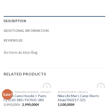
DESCRIPTION
ADDITIONAL INFORMATION
REVIEWS (0)
Áo form âu khá rộng
RELATED PRODUCTS
HOODIE/SWEATER/BOMBER JORDAN
PANTS/SHORTS JORDAN
Sale!
Add to
Add to
Jordan Camo Hoodie + Pants
Nike Life Men’s Camp Shorts
wishlist
wishlist
FZ3530-380 / FV7435-380
Khaki FN3217-325
3,990,000
₫
2,990,000
₫
1,500,000
₫