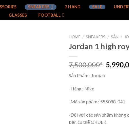
SSORIES
SNEAKERS
2 HAND
SALE
UNDER
GLASSES
FOOTBALL
HOME
/
SNEAKERS
/
SẴN
/
J
Jordan 1 high roy
Add to
wishlist
7,500,000
5,990,
₫
Sản Phẩm : Jordan
-Hãng : Nike
-Mã sản phẩm : 555088-041
-Đối với các sản phẩm không c
bạn có thể ORDER