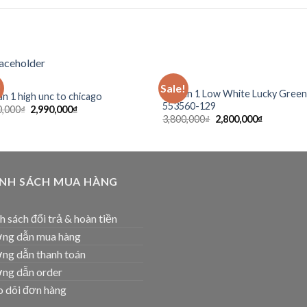
SẴN
!
Sale!
Add to
Ad
Jordan 1 Low White Lucky Green
an 1 high unc to chicago
wishlist
wis
553560-129
0,000
₫
2,990,000
₫
3,800,000
₫
2,800,000
₫
ÍNH SÁCH MUA HÀNG
h sách đổi trả & hoàn tiền
ng dẫn mua hàng
ng dẫn thanh toán
ng dẫn order
 dõi đơn hàng