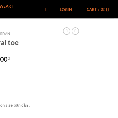
WEAR
CART /
0
₫
LOGIN
ORDAN
al toe
000
₫
òn size bạn cần ,