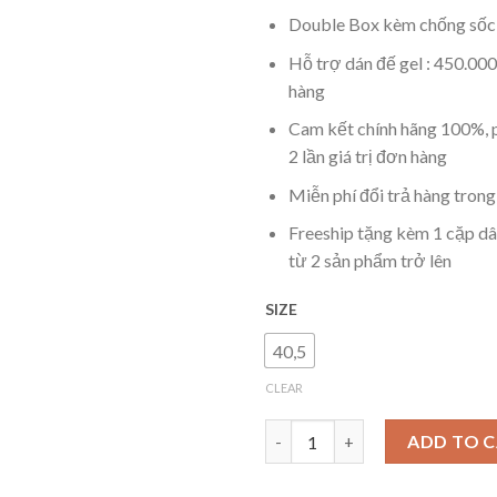
Double Box kèm chống sốc 
Hỗ trợ dán đế gel : 450.000
hàng
Cam kết chính hãng 100%, p
2 lần giá trị đơn hàng
Miễn phí đổi trả hàng tron
Freeship tặng kèm 1 cặp dâ
từ 2 sản phẩm trở lên
SIZE
40,5
CLEAR
Jordan 1 high royal toe quanti
ADD TO 