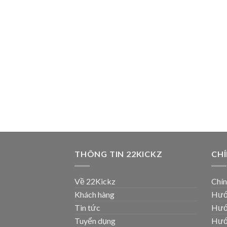
THÔNG TIN 22KICKZ
CH
Về 22Kickz
Chín
Khách hàng
Hướ
Tin tức
Hướ
Tuyển dụng
Hướ