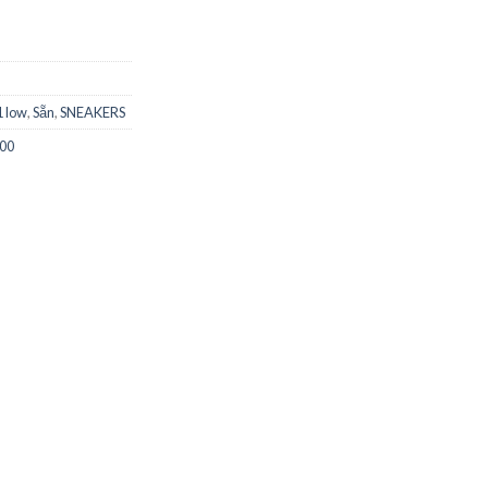
1 low
,
Sẵn
,
SNEAKERS
100