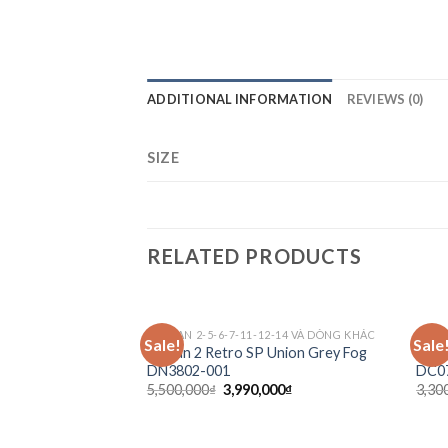
ADDITIONAL INFORMATION
REVIEWS (0)
SIZE
RELATED PRODUCTS
JORDAN 2-5-6-7-11-12-14 VÀ DÒNG KHÁC
SẴN
Sale!
Sale
Add to
Jordan 2 Retro SP Union Grey Fog
Jord
wishlist
DN3802-001
DC0
5,500,000
₫
3,990,000
₫
3,30