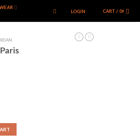
WEAR
CART /
0
₫
LOGIN
ORDAN
Paris
-100 quantity
CART