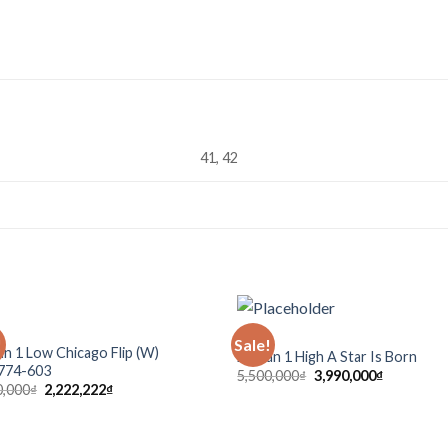
41, 42
SẴN
!
Sale!
Add to
Ad
an 1 Low Chicago Flip (W)
Jordan 1 High A Star Is Born
wishlist
wis
774-603
5,500,000
₫
3,990,000
₫
0,000
₫
2,222,222
₫