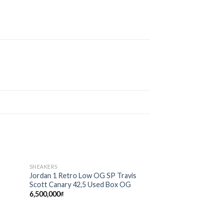
SNEAKERS
Sale!
d to
Add to
Jordan 1 Retro Low OG SP Travis
hlist
wishlist
Scott Canary 42,5 Used Box OG
6,500,000
₫