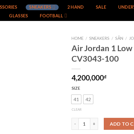
SSORIES
SNEAKERS
2 HAND
SALE
UNDER
GLASSES
FOOTBALL
HOME
/
SNEAKERS
/
SẴN
/
J
Air Jordan 1 Low 
Add to
CV3043-100
wishlist
4,200,000
₫
SIZE
41
42
CLEAR
Air Jordan 1 Low Paris CV3043
ADD TO 