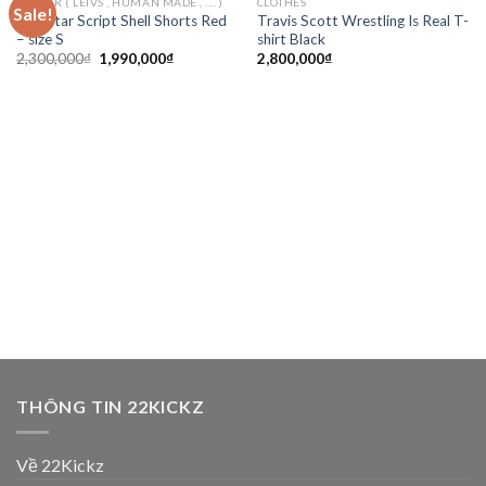
ORTHER ( LEIVS , HUMAN MADE , .... )
CLOTHES
Sale!
Add to
Add to
Trapstar Script Shell Shorts Red
Travis Scott Wrestling Is Real T-
wishlist
wishlist
– size S
shirt Black
2,300,000
₫
1,990,000
₫
2,800,000
₫
THÔNG TIN 22KICKZ
Về 22Kickz