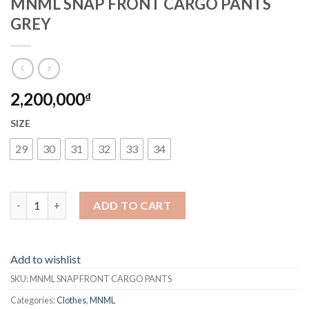
MNML SNAP FRONT CARGO PANTS
GREY
2,200,000
₫
SIZE
29
30
31
32
33
34
MNML SNAP FRONT CARGO PANTS GREY quantity
ADD TO CART
Add to wishlist
SKU:
MNML SNAP FRONT CARGO PANTS
Categories:
Clothes
,
MNML