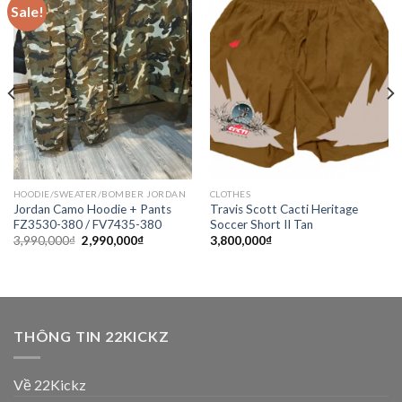
Sale!
Add to
Add to
wishlist
wishlist
HOODIE/SWEATER/BOMBER JORDAN
CLOTHES
Jordan Camo Hoodie + Pants
Travis Scott Cacti Heritage
FZ3530-380 / FV7435-380
Soccer Short II Tan
3,990,000
₫
2,990,000
₫
3,800,000
₫
THÔNG TIN 22KICKZ
Về 22Kickz