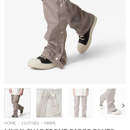
HOME
/
CLOTHES
/
MNML