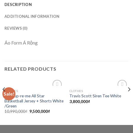
DESCRIPTION
ADDITIONAL INFORMATION
REVIEWS (0)
Áo Form Á Rộng
RELATED PRODUCTS
CLOTHES
CLOTHES
Sale!
Add to
Add to
Set Sup-re-me All Star
Travis Scott Siren Tee White
wishlist
wishlist
Basketball Jersey + Shorts White
3,800,000
₫
/Green
10,990,000
₫
9,500,000
₫