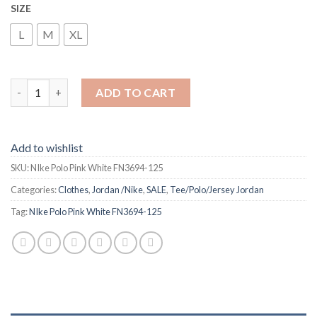
SIZE
L
M
XL
NIke Polo Pink White FN3694-125 quantity
ADD TO CART
Add to wishlist
SKU:
NIke Polo Pink White FN3694-125
Categories:
Clothes
,
Jordan /Nike
,
SALE
,
Tee/Polo/Jersey Jordan
Tag:
NIke Polo Pink White FN3694-125