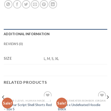
ADDITIONAL INFORMATION
REVIEWS (0)
SIZE
L, M, S, XL
RELATED PRODUCTS
ORTHER ( LEIVS , HUMAN MADE , .... )
HOODIE/SWEATER/BOMBER JORDAN
Sale!
Sale!
Add to
Add to
Trapstar Script Shell Shorts Red
Jordan x Undefeated Hoodie
wishlist
wishlist
– size S
Black