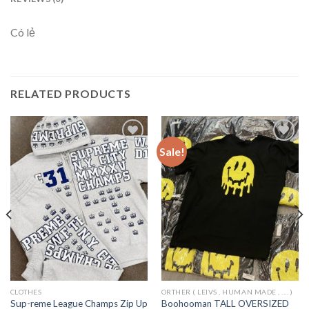
Có lẻ
RELATED PRODUCTS
Sale!
Add to
Add to
wishlist
wishlist
CLOTHES
ORTHER ( LEIVS , HUMAN MADE , .... )
Sup-reme League Champs Zip Up
Boohooman TALL OVERSIZED