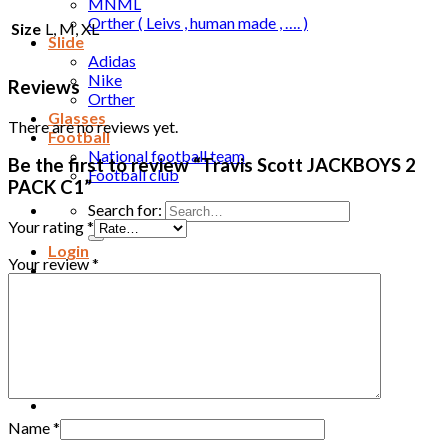
MNML
Orther ( Leivs , human made , …. )
Size
L, M, XL
Slide
Adidas
Nike
Reviews
Orther
Glasses
There are no reviews yet.
Football
National football team
Be the first to review “Travis Scott JACKBOYS 2
Football club
PACK C1”
Search for:
Your rating
*
Login
Your review
*
Cart /
0
₫
Cart
No products in the cart.
Name
*