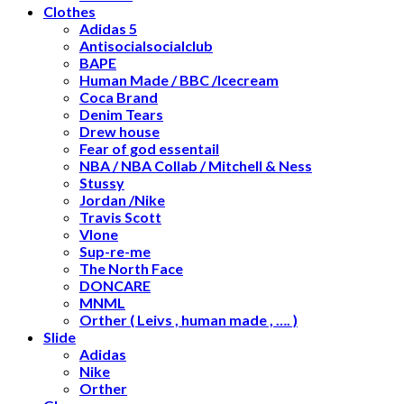
Clothes
Adidas 5
Antisocialsocialclub
BAPE
Human Made / BBC /Icecream
Coca Brand
Denim Tears
Drew house
Fear of god essentail
NBA / NBA Collab / Mitchell & Ness
Stussy
Jordan /Nike
Travis Scott
Vlone
Sup-re-me
The North Face
DONCARE
MNML
Orther ( Leivs , human made , …. )
Slide
Adidas
Nike
Orther