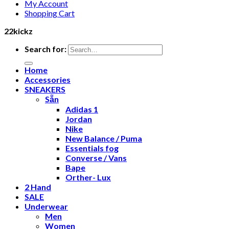
My Account
Shopping Cart
22kickz
Search for:
Home
Accessories
SNEAKERS
Sẵn
Adidas 1
Jordan
Nike
New Balance / Puma
Essentials fog
Converse / Vans
Bape
Orther- Lux
2 Hand
SALE
Underwear
Men
Women