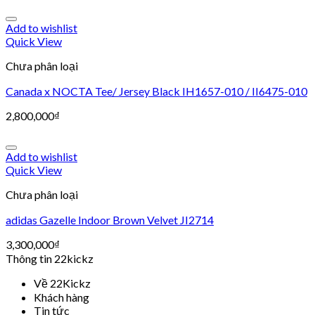
Add to wishlist
Quick View
Chưa phân loại
Canada x NOCTA Tee/ Jersey Black IH1657-010 / II6475-010
2,800,000
₫
Add to wishlist
Quick View
Chưa phân loại
adidas Gazelle Indoor Brown Velvet JI2714
3,300,000
₫
Thông tin 22kickz
Về 22Kickz
Khách hàng
Tin tức