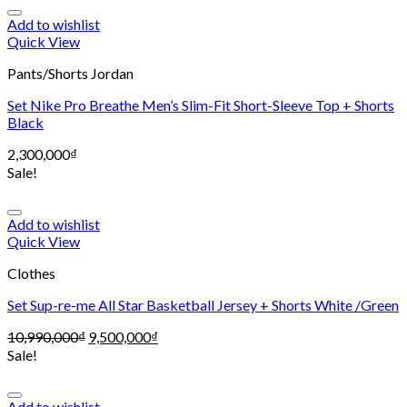
Add to wishlist
Quick View
Pants/Shorts Jordan
Set Nike Pro Breathe Men’s Slim-Fit Short-Sleeve Top + Shorts
Black
2,300,000
₫
Sale!
Add to wishlist
Quick View
Clothes
Set Sup-re-me All Star Basketball Jersey + Shorts White /Green
10,990,000
₫
9,500,000
₫
Sale!
Add to wishlist