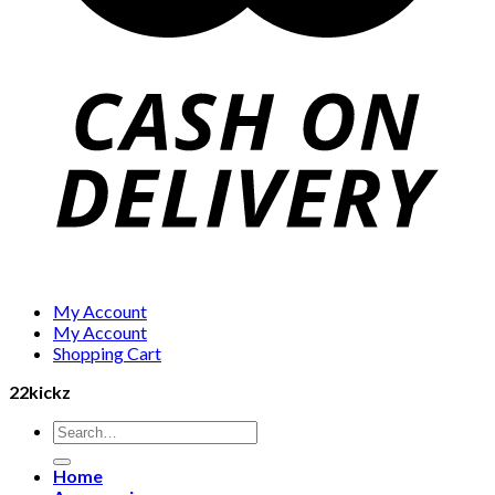
My Account
My Account
Shopping Cart
22kickz
Search
for:
Home