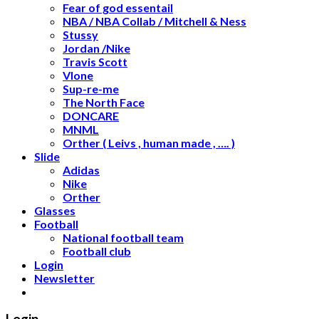
Fear of god essentail
NBA / NBA Collab / Mitchell & Ness
Stussy
Jordan /Nike
Travis Scott
Vlone
Sup-re-me
The North Face
DONCARE
MNML
Orther ( Leivs , human made , …. )
Slide
Adidas
Nike
Orther
Glasses
Football
National football team
Football club
Login
Newsletter