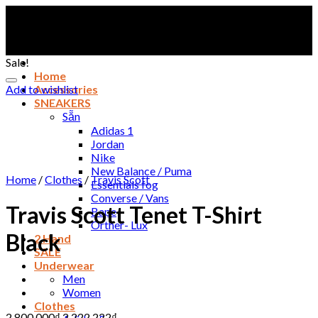
Skip
to
content
Sale!
Home
Add to wishlist
Accessories
SNEAKERS
Sẵn
Adidas 1
Jordan
Nike
New Balance / Puma
Home
/
Clothes
/
Travis Scott
Essentials fog
Converse / Vans
Travis Scott Tenet T-Shirt
Bape
Orther- Lux
Black
2 Hand
SALE
Underwear
Men
Women
Clothes
2,800,000
₫
2,222,222
₫