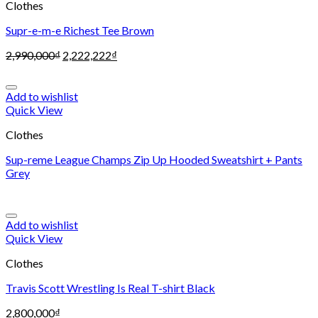
Clothes
Supr-e-m-e Richest Tee Brown
2,990,000
₫
2,222,222
₫
Add to wishlist
Quick View
Clothes
Sup-reme League Champs Zip Up Hooded Sweatshirt + Pants
Grey
Add to wishlist
Quick View
Clothes
Travis Scott Wrestling Is Real T-shirt Black
2,800,000
₫