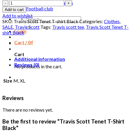
Travis
National football team
Scott
Football club
Add to cart
Tenet
Add to wishlist
Search
T-
SKU:
Travis Scott Tenet T-shirt Black
Categories:
Clothes
,
for:
Shirt
SALE
,
Travis Scott
Tags:
Travis scott tee
,
Travis Scott Tenet T-
Black
Login
shirt Black
quantity
Cart /
0
₫
Cart
Additional information
Reviews (0)
No products in the cart.
Size
M, XL
Reviews
There are no reviews yet.
Be the first to review “Travis Scott Tenet T-Shirt
Black”