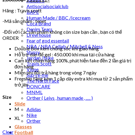
Adidas 5
Antisocialsocialclub
Hãng : Travis scott
BAPE
Human Made / BBC /Icecream
-Mã sản phẩm : tenet
Coca Brand
Denim Tears
-Đối với các sản phẩm không còn size bạn cần , bạn có thể
Drew house
ORDER
Fear of god essentail
NBA / NBA Collab / Mitchell & Ness
Double Box kèm chống sốc khi giao hàng
Stussy
Hỗ trợ dán đế gel : 450.000 khi mua tại cửa hàng
Jordan /Nike
Cam kết chính hãng 100%, phát hiện fake đền 2 lần giá trị
Travis Scott
đơn hàng
Vlone
Miễn phí đổi trả hàng trong vòng 7 ngày
Sup-re-me
Freeship tặng kèm 1 cặp dây extra khi mua từ 2 sản phẩm
The North Face
trở lên
DONCARE
MNML
Size
Orther ( Leivs , human made , …. )
Slide
M
Adidas
Nike
XL
Orther
Glasses
Clear
Football