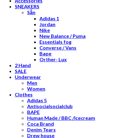
Accessories
SNEAKERS
Sẵn
Adidas 1
Jordan
Nike
New Balance / Puma
Essentials fog
Converse / Vans
Bape
Orther- Lux
2 Hand
SALE
Underwear
Men
Women
Clothes
Adidas 5
Antisocialsocialclub
BAPE
Human Made / BBC /Icecream
Coca Brand
Denim Tears
Drew house