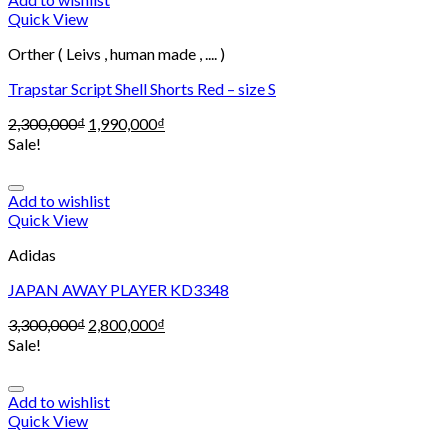
Quick View
Orther ( Leivs , human made , .... )
Trapstar Script Shell Shorts Red – size S
2,300,000
₫
1,990,000
₫
Sale!
Add to wishlist
Quick View
Adidas
JAPAN AWAY PLAYER KD3348
3,300,000
₫
2,800,000
₫
Sale!
Add to wishlist
Quick View