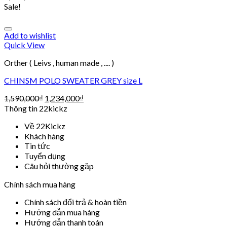
Sale!
Add to wishlist
Quick View
Orther ( Leivs , human made , .... )
CHINSM POLO SWEATER GREY size L
1,590,000
₫
1,234,000
₫
Thông tin 22kickz
Về 22Kickz
Khách hàng
Tin tức
Tuyển dụng
Câu hỏi thường gặp
Chính sách mua hàng
Chính sách đổi trả & hoàn tiền
Hướng dẫn mua hàng
Hướng dẫn thanh toán