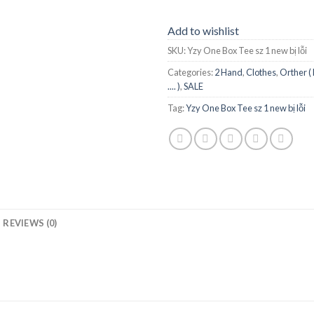
Add to wishlist
SKU:
Yzy One Box Tee sz 1 new bị lỗi
Categories:
2 Hand
,
Clothes
,
Orther (
.... )
,
SALE
Tag:
Yzy One Box Tee sz 1 new bị lỗi
REVIEWS (0)