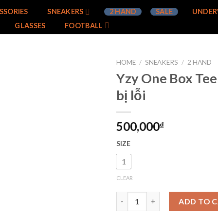
SSORIES
SNEAKERS
2 HAND
SALE
UNDER
GLASSES
FOOTBALL
HOME
/
SNEAKERS
/
2 HAND
Yzy One Box Tee
Add to
bị lỗi
wishlist
500,000
₫
SIZE
1
CLEAR
Yzy One Box Tee sz 1 new bị lỗ
ADD TO 