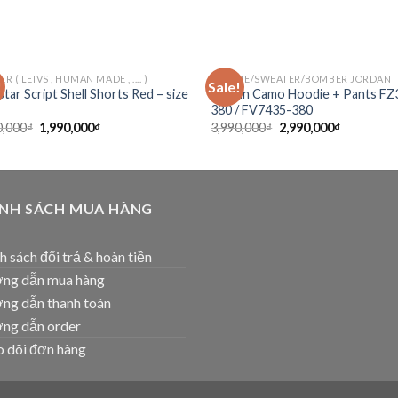
R ( LEIVS , HUMAN MADE , .... )
HOODIE/SWEATER/BOMBER JORDAN
!
Sale!
Add to
Ad
tar Script Shell Shorts Red – size
Jordan Camo Hoodie + Pants FZ
wishlist
wis
380 / FV7435-380
0,000
₫
1,990,000
₫
3,990,000
₫
2,990,000
₫
ÍNH SÁCH MUA HÀNG
h sách đổi trả & hoàn tiền
ng dẫn mua hàng
ng dẫn thanh toán
ng dẫn order
 dõi đơn hàng