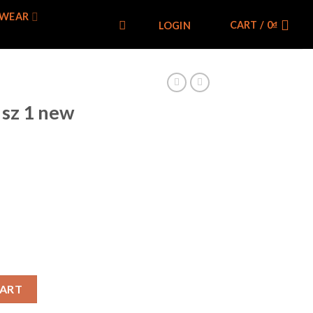
WEAR
CART /
0
₫
LOGIN
 sz 1 new
i quantity
CART