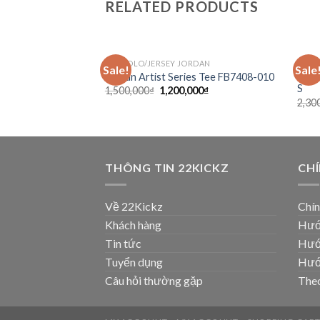
RELATED PRODUCTS
TEE/POLO/JERSEY JORDAN
ORTHE
Sale!
Sale
Add to
Traps
Jordan Artist Series Tee FB7408-010
wishlist
S
1,500,000
₫
1,200,000
₫
2,30
THÔNG TIN 22KICKZ
CH
Về 22Kickz
Chín
Khách hàng
Hướ
Tin tức
Hướ
Tuyển dụng
Hướ
Câu hỏi thường gặp
Theo